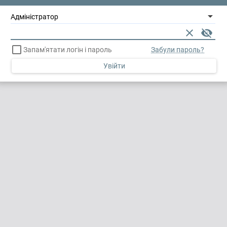
arrow_drop_down
clear
visibility_off
check_box_outline_blank
Запам'ятати логін і пароль
Забули пароль?
Увійти